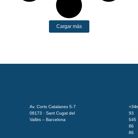
Cargar más
Av. Corts Catalanes 5-7
+34
i
08173 · Sant Cugat del
93
Vallès – Barcelona
545
86
86