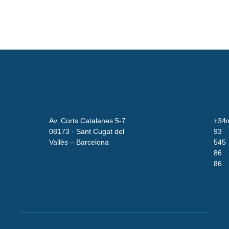
Av. Corts Catalanes 5-7
+34
i
08173 · Sant Cugat del
93
Vallès – Barcelona
545
86
86