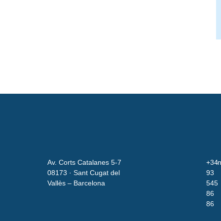
Av. Corts Catalanes 5-7
+34
i
08173 · Sant Cugat del
93
Vallès – Barcelona
545
86
86