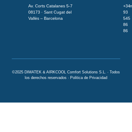
Av. Corts Catalanes 5-7
+34
i
08173 · Sant Cugat del
93
Vallès – Barcelona
545
86
86
©2025 DIMATEK & AIRKCOOL Comfort Solutions S.L. · Todos
los derechos reservados ·
Politica de Privacidad