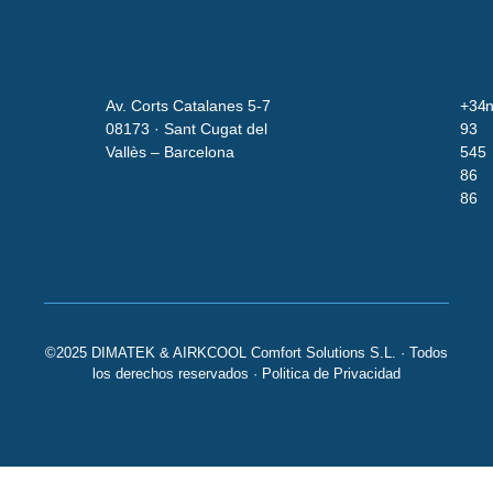
Av. Corts Catalanes 5-7
+34
i
08173 · Sant Cugat del
93
Vallès – Barcelona
545
86
86
©2025 DIMATEK & AIRKCOOL Comfort Solutions S.L. · Todos
los derechos reservados ·
Politica de Privacidad