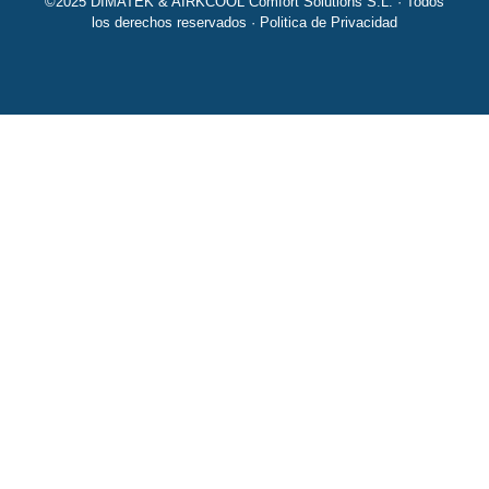
©2025 DIMATEK & AIRKCOOL Comfort Solutions S.L. · Todos
los derechos reservados ·
Politica de Privacidad