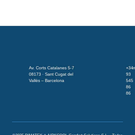
Av. Corts Catalanes 5-7
+34
i
08173 · Sant Cugat del
93
Vallès – Barcelona
545
86
86