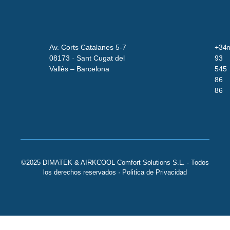
Av. Corts Catalanes 5-7
+34
i
08173 · Sant Cugat del
93
Vallès – Barcelona
545
86
86
©2025 DIMATEK & AIRKCOOL Comfort Solutions S.L. · Todos
los derechos reservados ·
Politica de Privacidad