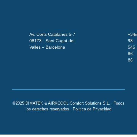
Av. Corts Catalanes 5-7
+34
i
08173 · Sant Cugat del
93
Vallès – Barcelona
545
86
86
©2025 DIMATEK & AIRKCOOL Comfort Solutions S.L. · Todos
los derechos reservados ·
Politica de Privacidad